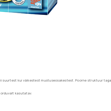
Teie e-posti aadressile saadeta
Teie isikuandmeid kasutatakse se
kasutuskogemuse toetamiseks, 
haldamiseks ja muudel meie
pri
Jäta mind meelde
eesmärkidel.
REGISTREERU
ii suurtest kui väikestest mustuseosakestest. Poorne struktuur taga
korduvalt kasutatav.