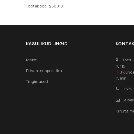
Tootekood: 2508101
KASULIKUD LINGID
KONTA
Meist
Tartu 
10115
Privaatsuspoliitika
J.Kunde
15min
Tingimused
+372
albe
Kirjuta m