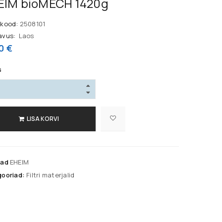
EIM bioMECH 1420g
kood:
2508101
avus:
Laos
50
€
s
LISA KORVI
jad
EHEIM
ooriad:
Filtri materjalid