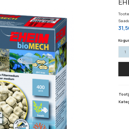
EH
Toote
Saad
31,
Kogu
REGISTREERU
Toot
Kateg
E-posti aadress
*