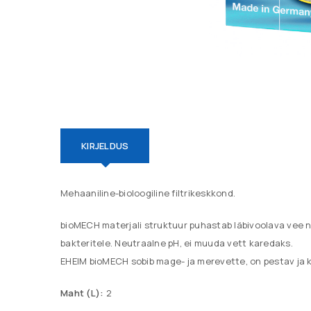
Parool
*
LOGI SISSE
KAOTASID PAROOLI?
KIRJELDUS
Mehaaniline-bioloogiline filtrikeskkond.
bioMECH materjali struktuur puhastab läbivoolava vee n
bakteritele. Neutraalne pH, ei muuda vett karedaks.
EHEIM bioMECH sobib mage- ja merevette, on pestav ja 
Maht (L):
2