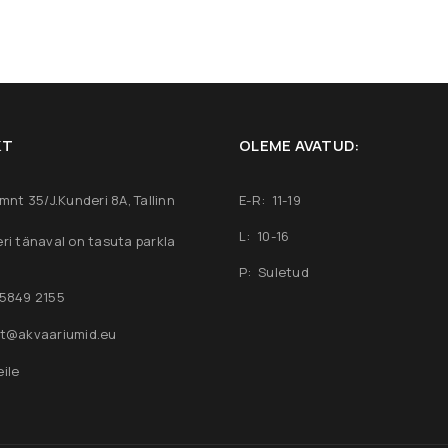
KT
OLEME AVATUD:
mnt 35/J.Kunderi 8A, Tallinn
E-R: 11-19
L: 10-16
ri tänaval on tasuta parkla
P: Suletud
 5849 2155
rt@akvaariumid.eu
eile