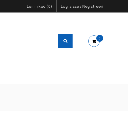
Lemmikud (
0
)
Logi sisse
/
Registreeri
0