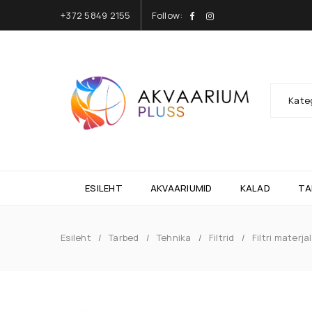
+372 5849 2155
Follow:
Kate
ESILEHT
AKVAARIUMID
KALAD
TA
Esileht
Tarbed
Tehnika
Filtrid
Filtri materjal
/
/
/
/