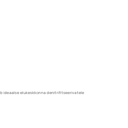
kse link uue parooli määramiseks.
llel veebisaidil teie
teie kontole juurdepääsu
vaatsuspoliitika
kirjeldatud
b ideaalse elukeskkonna denitrifitseerivatele