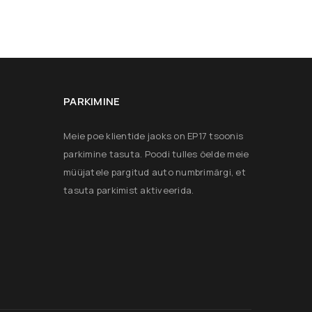
PARKIMINE
Meie poe klientide jaoks on EP17 tsoonis
parkimine tasuta. Poodi tulles öelde meie
müüjatele pargitud auto numbrimärgi, et
tasuta parkimist aktiveerida.