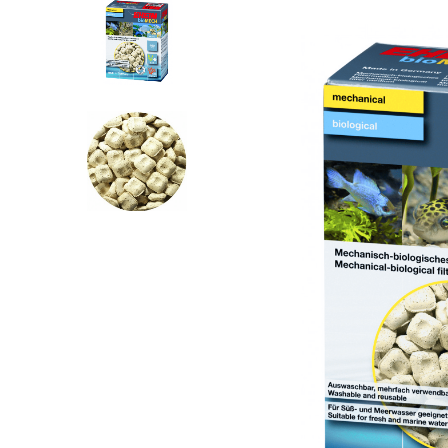
LOGI SISSE
Kasutajanimi või e-posti aadress
*