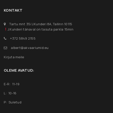
privaatsuspoliitika
kirjeldatud eesmärkidel.
KONTAKT
REGISTREERU
Tartu mnt 35/J.Kunderi 8A, Tallinn 10115
J.Kunderi tänaval on tasuta parkla 15min
+372 5849 2155
albert@akvaariumid.eu
Kirjuta meile
OLEME AVATUD:
E-R: 11-19
L: 10-16
P: Suletud