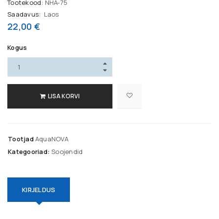
Tootekood:
NHA-75
Saadavus:
Laos
22,00
€
Kogus
LOGI SISSE
LISA KORVI
Kasutajanimi või e-posti aadress
*
Tootjad
AquaNOVA
Kategooriad:
Soojendid
Parool
*
KIRJELDUS