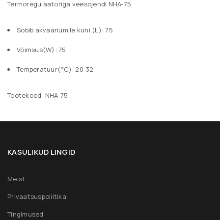
Termoregulaatoriga veesojendi NHA-75
Jäta mind meelde
LOGI SISSE
Sobib akvaariumile kuni (L): 75
KAOTASID PAROOLI?
Võimsus(W): 75
Temperatuur(°C): 20-32
REGISTREERU
Tootekood: NHA-75
E-posti aadress
*
Teie e-posti aadressile saadetakse link uue parooli
KASULIKUD LINGID
määramiseks.
Meist
Teie isikuandmeid kasutatakse sellel veebisaidil teie
kasutuskogemuse toetamiseks, teie kontole
Privaatsuspoliitika
juurdepääsu haldamiseks ja muudel meie
Tingimused