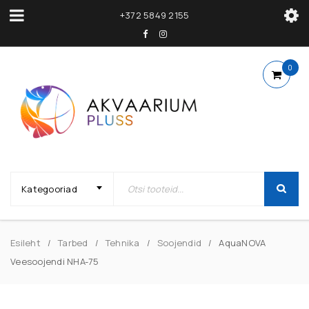
+372 5849 2155
0
Kategooriad
Esileht
Tarbed
Tehnika
Soojendid
AquaNOVA
/
/
/
/
Veesoojendi NHA-75